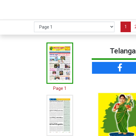
1
Telanga
Page 1