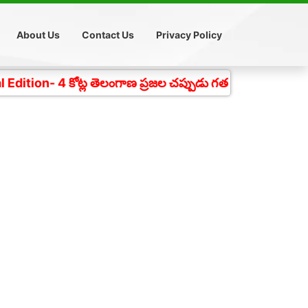
About Us
Contact Us
Privacy Policy
ోట్ల తెలంగాణ ప్రజల చప్పుడు గత 18 సంవత్సరాలుగా దిగ్విజయ