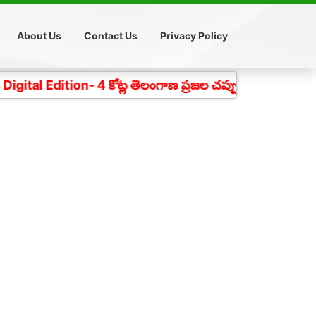
About Us
Contact Us
Privacy Policy
n- 4 కోట్ల తెలంగాణ ప్రజల చప్పుడు గత 18 సంవత్సరాలుగా ద