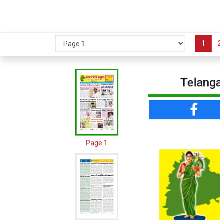
1
Telanga
Page 1