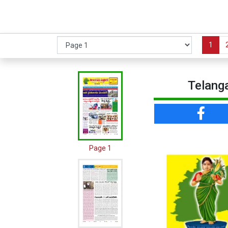
1
Telanga
Page 1