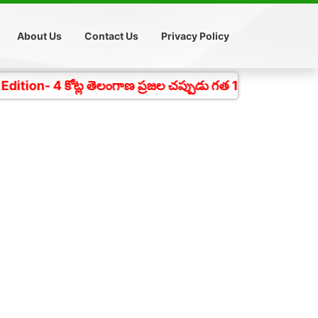
About Us
Contact Us
Privacy Policy
ోట్ల తెలంగాణ ప్రజల చప్పుడు గత 18 సంవత్సరాలుగా దిగ్విజయ