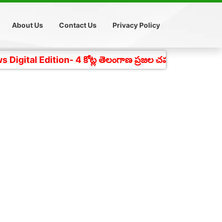
About Us
Contact Us
Privacy Policy
tion- 4 కోట్ల తెలంగాణ ప్రజల చప్పుడు గత 18 సంవత్సరాలుగా