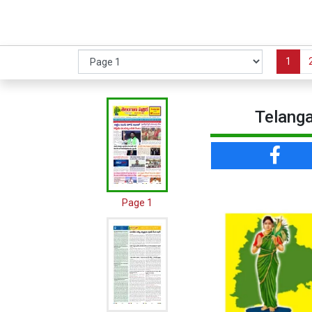
1
Telanga
Page 1